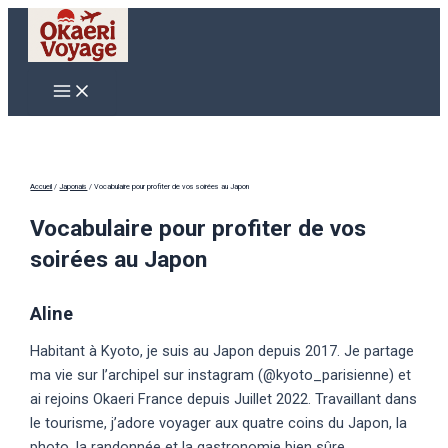
Aller
au
contenu
Main
Menu
Accueil
/
Japonais
/
Vocabulaire pour profiter de vos soirées au Japon
Vocabulaire pour profiter de vos
soirées au Japon
Aline
Habitant à Kyoto, je suis au Japon depuis 2017. Je partage
ma vie sur l’archipel sur instagram (@kyoto_parisienne) et
ai rejoins Okaeri France depuis Juillet 2022. Travaillant dans
le tourisme, j’adore voyager aux quatre coins du Japon, la
photo, la randonnée et la gastronomie bien sûre.