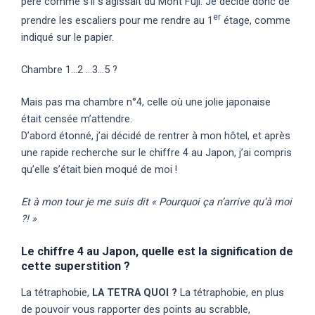
père comme s’il s’agissait du Mont Fuji. Je décide donc de
er
prendre les escaliers pour me rendre au 1
étage, comme
indiqué sur le papier.
Chambre 1…2 …3…5 ?
Mais pas ma chambre n°4, celle où une jolie japonaise
était censée m’attendre.
D’abord étonné, j’ai décidé de rentrer à mon hôtel, et après
une rapide recherche sur le chiffre 4 au Japon, j’ai compris
qu’elle s’était bien moqué de moi !
Et à mon tour je me suis dit « Pourquoi ça n’arrive qu’à moi
?! »
Le chiffre 4 au Japon, quelle est la signification de
cette superstition ?
La tétraphobie,
LA TETRA QUOI ?
La tétraphobie, en plus
de pouvoir vous rapporter des points au scrabble,