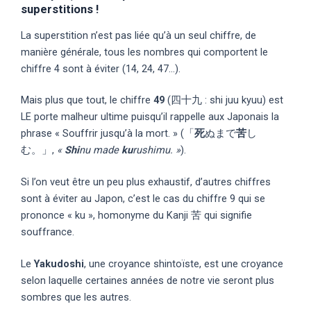
superstitions !
La superstition n’est pas liée qu’à un seul chiffre, de
manière générale, tous les nombres qui comportent le
chiffre 4 sont à éviter (14, 24, 47…).
Mais plus que tout, le chiffre
49
(四十九 : shi juu kyuu) est
LE porte malheur ultime puisqu’il rappelle aux Japonais la
phrase « Souffrir jusqu’à la mort. » (「
死
ぬまで
苦
し
む。」,
«
Shi
nu made
ku
rushimu. »
).
Si l’on veut être un peu plus exhaustif, d’autres chiffres
sont à éviter au Japon, c’est le cas du chiffre 9 qui se
prononce « ku », homonyme du Kanji 苦 qui signifie
souffrance.
Le
Yakudoshi
, une croyance shintoïste, est une croyance
selon laquelle certaines années de notre vie seront plus
sombres que les autres.