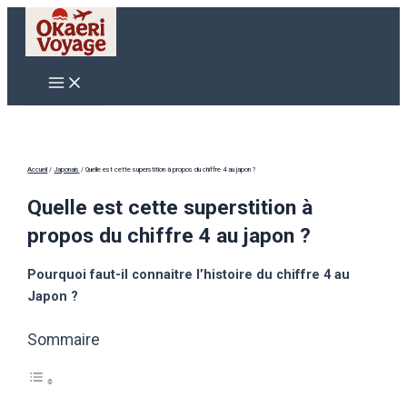
Aller
au
contenu
Main
Menu
Accueil
/
Japonais
/
Quelle est cette superstition à propos du chiffre 4 au japon ?
Quelle est cette superstition à
propos du chiffre 4 au japon ?
Pourquoi faut-il connaitre l’histoire du chiffre 4 au
Japon ?
Sommaire