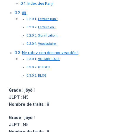
Index des Kanji
雨
Lecture kun :
Lecture on :
Signification :
Vocabulaire :
Ne ratez rien des nouveautés !
VOCABULAIRE
GUIDES
BLOG
Grade
:
jōyō
1
JLPT
: N5
Nombre de traits
: 8
Grade
:
jōyō
1
JLPT
: N5
Nombre de traits
: 8