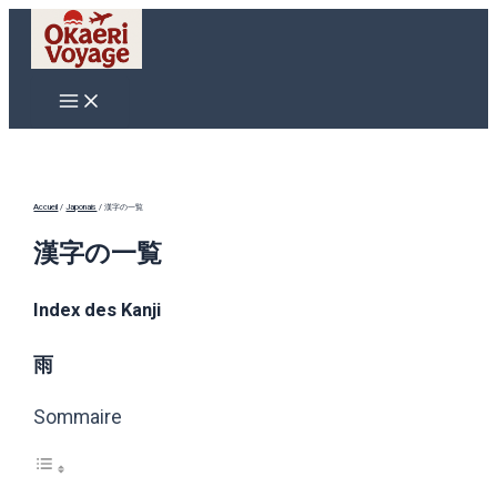
Aller
au
contenu
Main
Menu
Accueil
/
Japonais
/
漢字の一覧
漢字の一覧
Index des Kanji
雨
Sommaire