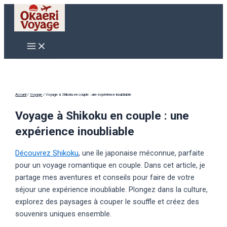
Aller
au
contenu
Main
Menu
Accueil
/
Voyage
/
Voyage à Shikoku en couple : une expérience inoubliable
Voyage à Shikoku en couple : une
expérience inoubliable
Découvrez Shikoku
, une île japonaise méconnue, parfaite
pour un voyage romantique en couple. Dans cet article, je
partage mes aventures et conseils pour faire de votre
séjour une expérience inoubliable. Plongez dans la culture,
explorez des paysages à couper le souffle et créez des
souvenirs uniques ensemble.