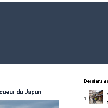
Derniers ar
u coeur du Japon
1