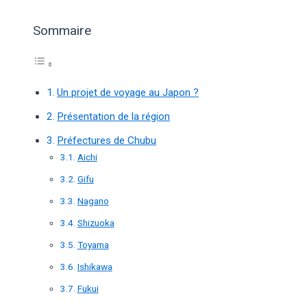
Sommaire
Un projet de voyage au Japon ?
Présentation de la région
Préfectures de Chubu
Aichi
Gifu
Nagano
Shizuoka
Toyama
Ishikawa
Fukui